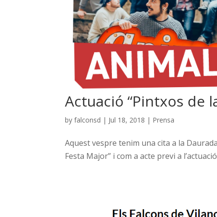
Actuació “Pintxos de l
by
falconsd
|
Jul 18, 2018
|
Prensa
Aquest vespre tenim una cita a la Daurada B
Festa Major” i com a acte previ a l’actuació