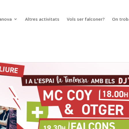
lanova
Altres activitats
Vols ser falconer?
On trob