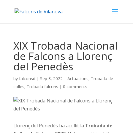
XIX Trobada Nacional
de Falcons a Llorenç
del Penedès
by
falconsd
|
Sep 3, 2022
|
Actuacions
,
Trobada de
colles
,
Trobada falcons
|
0 comments
Llorenç del Penedès ha acollit la
Trobada de